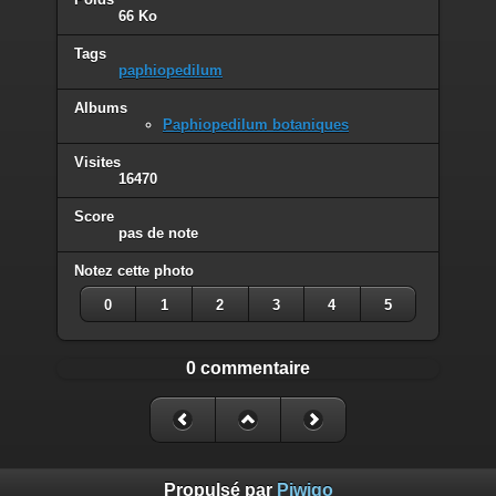
66 Ko
Tags
paphiopedilum
Albums
Paphiopedilum botaniques
Visites
16470
Score
pas de note
Notez cette photo
0
1
2
3
4
5
0 commentaire
Propulsé par
Piwigo