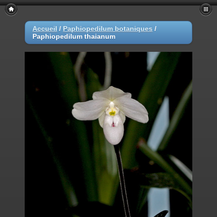
Accueil
/
Paphiopedilum botaniques
/
Paphiopedilum thaianum