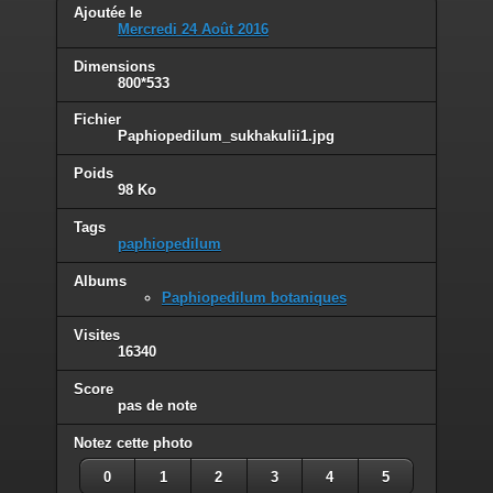
Ajoutée le
Mercredi 24 Août 2016
Dimensions
800*533
Fichier
Paphiopedilum_sukhakulii1.jpg
Poids
98 Ko
Tags
paphiopedilum
Albums
Paphiopedilum botaniques
Visites
16340
Score
pas de note
Notez cette photo
0
1
2
3
4
5