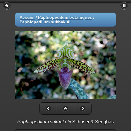
Accueil
/
Paphiopedilum botaniques
/
Paphiopedilum sukhakulii
Paphiopedilum sukhakulii
Schoser & Senghas