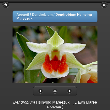
Accueil
/
Dendrobium
/
Dendrobium Hsinying
Mareezukii
Dendrobium
Hsinying Mareezukii ( Dawn Maree
x
suzuki
)