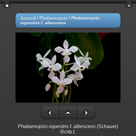
Accueil
/
Phalaenopsis
/
Phalaenopsis
equestris f. albescens
Phalaenopsis equestris
f.
albescens
(Schauer)
Rchb.f.