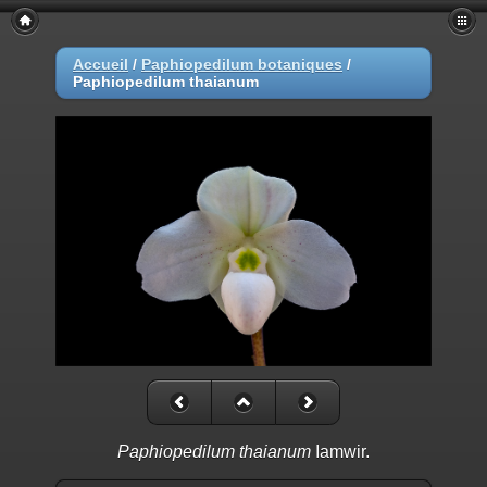
Accueil
/
Paphiopedilum botaniques
/
Paphiopedilum thaianum
Paphiopedilum thaianum
Iamwir.