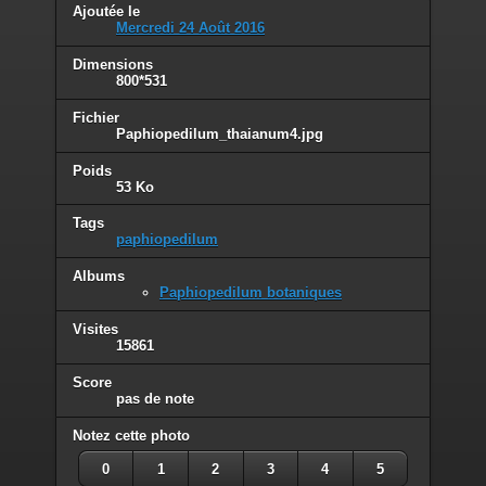
Ajoutée le
Mercredi 24 Août 2016
Dimensions
800*531
Fichier
Paphiopedilum_thaianum4.jpg
Poids
53 Ko
Tags
paphiopedilum
Albums
Paphiopedilum botaniques
Visites
15861
Score
pas de note
Notez cette photo
0
1
2
3
4
5