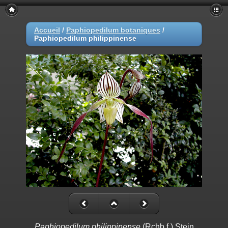
Accueil
/
Paphiopedilum botaniques
/
Paphiopedilum philippinense
Paphiopedilum philippinense
(Rchb.f.) Stein