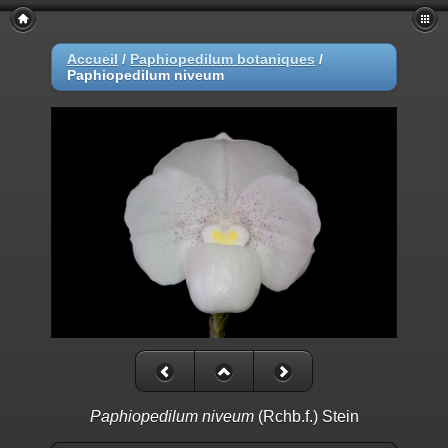
Accueil
/
Paphiopedilum botaniques
/
Paphiopedilum niveum
Paphiopedilum niveum
(Rchb.f.) Stein