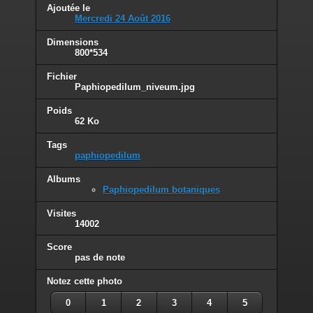
Ajoutée le
Mercredi 24 Août 2016
Dimensions
800*534
Fichier
Paphiopedilum_niveum.jpg
Poids
62 Ko
Tags
paphiopedilum
Albums
Paphiopedilum botaniques
Visites
14002
Score
pas de note
Notez cette photo
0
1
2
3
4
5