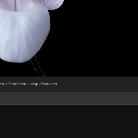
um micranthum
subsp.
eburneum