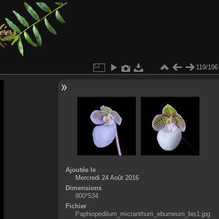
119/196
Ajoutée le
Mercredi 24 Août 2016
Dimensions
800*534
Fichier
Paphiopedilum_micranthum_eburneum_bis1.jpg