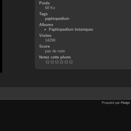
Poids
68 Ko
Tags
paphiopedilum
Albums
Paphiopedilum botaniques
Visites
14299
Score
pas de note
Notez cette photo
Propulsé par
Piwigo