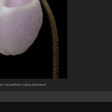
um micranthum
subsp.
eburneum