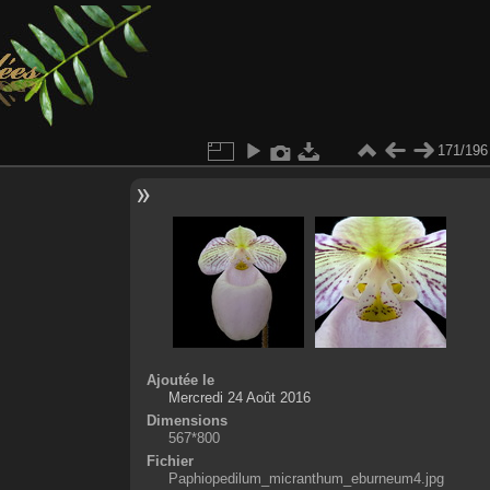
171/196
Ajoutée le
Mercredi 24 Août 2016
Dimensions
567*800
Fichier
Paphiopedilum_micranthum_eburneum4.jpg