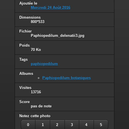
Ajoutée le
Mercredi 24 Août 2016
Dimensions
800*533
Fichier
Paphiopedilum_delenatii3.jpg
Poids
70 Ko
Tags
paphiopedilum
Albums
Paphiopedilum botaniques
Visites
13716
Score
pas de note
Notez cette photo
0
1
2
3
4
5