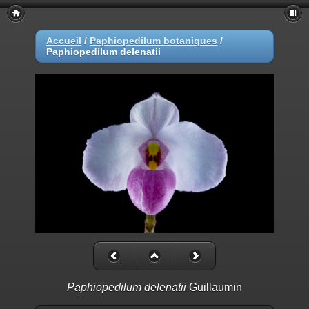
Accueil
/
Paphiopedilum botaniques
/
Paphiopedilum delenatii
Paphiopedilum delenatii
Guillaumin