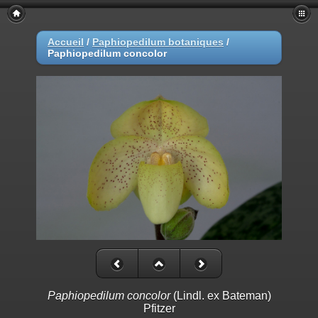
Accueil
/
Paphiopedilum botaniques
/
Paphiopedilum concolor
Paphiopedilum concolor
(Lindl. ex Bateman)
Pfitzer