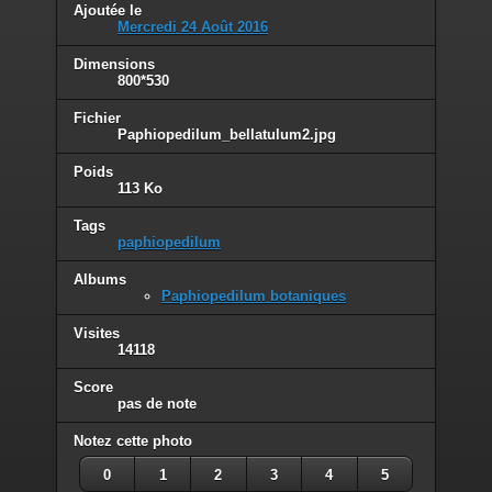
Ajoutée le
Mercredi 24 Août 2016
Dimensions
800*530
Fichier
Paphiopedilum_bellatulum2.jpg
Poids
113 Ko
Tags
paphiopedilum
Albums
Paphiopedilum botaniques
Visites
14118
Score
pas de note
Notez cette photo
0
1
2
3
4
5