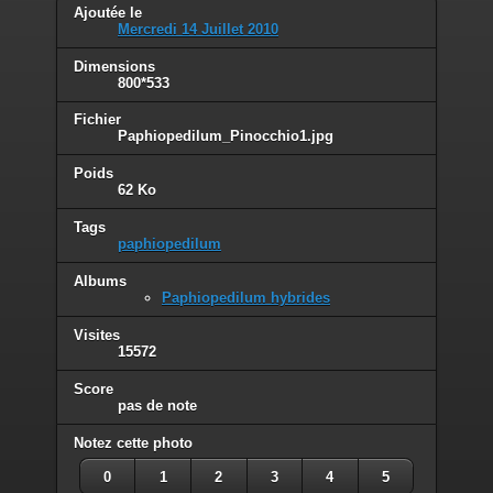
Ajoutée le
Mercredi 14 Juillet 2010
Dimensions
800*533
Fichier
Paphiopedilum_Pinocchio1.jpg
Poids
62 Ko
Tags
paphiopedilum
Albums
Paphiopedilum hybrides
Visites
15572
Score
pas de note
Notez cette photo
0
1
2
3
4
5