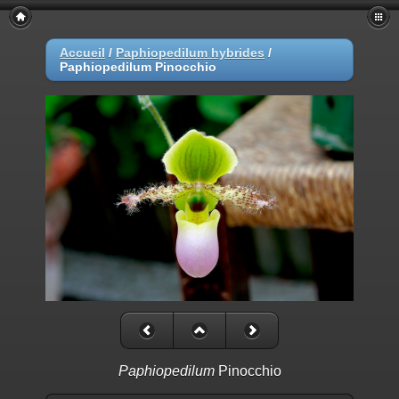
Accueil
/
Paphiopedilum hybrides
/
Paphiopedilum Pinocchio
Paphiopedilum
Pinocchio