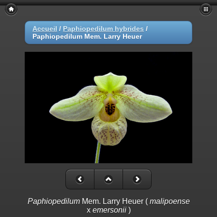
Accueil
/
Paphiopedilum hybrides
/
Paphiopedilum Mem. Larry Heuer
Paphiopedilum
Mem. Larry Heuer (
malipoense
x
emersonii
)