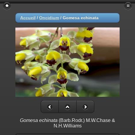
Accueil
/
Oncidium
/
Gomesa echinata
Gomesa echinata
(Barb.Rodr.) M.W.Chase &
N.H.Williams