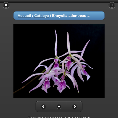
Accueil
/
Cattleya
/
Encyclia adenocaula