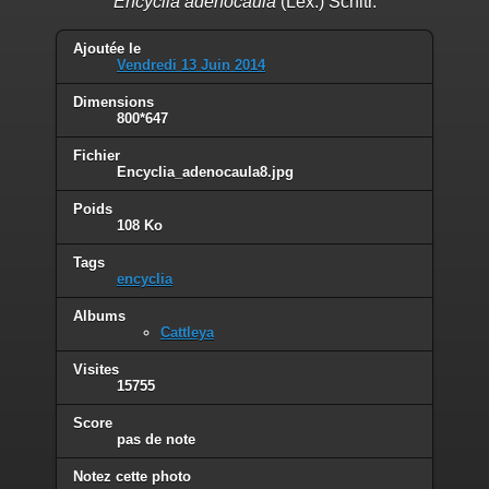
Encyclia adenocaula
(Lex.) Schltr.
Ajoutée le
Vendredi 13 Juin 2014
Dimensions
800*647
Fichier
Encyclia_adenocaula8.jpg
Poids
108 Ko
Tags
encyclia
Albums
Cattleya
Visites
15755
Score
pas de note
Notez cette photo