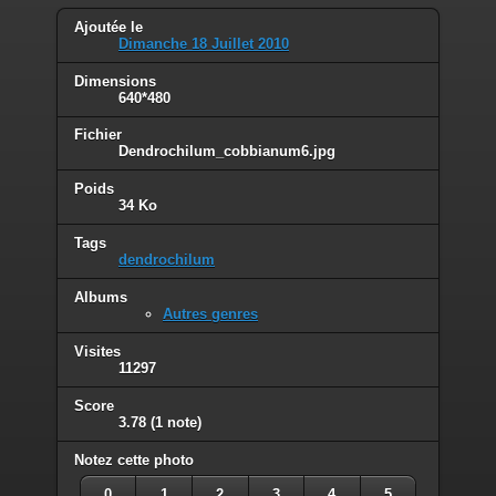
Ajoutée le
Dimanche 18 Juillet 2010
Dimensions
640*480
Fichier
Dendrochilum_cobbianum6.jpg
Poids
34 Ko
Tags
dendrochilum
Albums
Autres genres
Visites
11297
Score
3.78
(1 note)
Notez cette photo
0
1
2
3
4
5