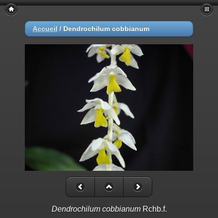
Accueil
/
Dendrochilum cobbianum
Dendrochilum cobbianum
Rchb.f.