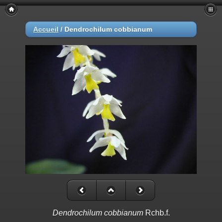
Accueil
/
Dendrochilum cobbianum
Dendrochilum cobbianum
Rchb.f.