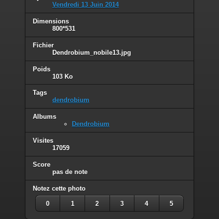
Vendredi 13 Juin 2014
Dimensions
800*531
Fichier
Dendrobium_nobile13.jpg
Poids
103 Ko
Tags
dendrobium
Albums
Dendrobium
Visites
17059
Score
pas de note
Notez cette photo
0
1
2
3
4
5