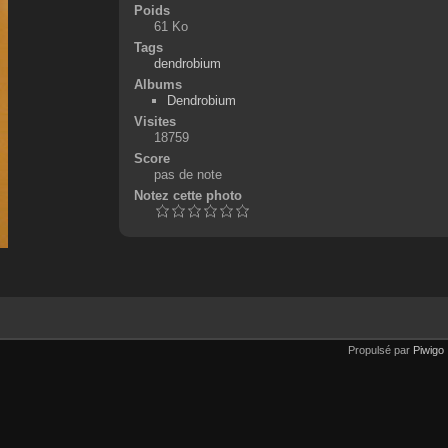
Poids
61 Ko
Tags
dendrobium
Albums
Dendrobium
Visites
18759
Score
pas de note
Notez cette photo
Propulsé par
Piwigo