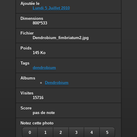
Ajoutée le
Lundi 5 Juillet 2010
Dimensions
800*533
Fichier
Dendrobium_fimbriatum2.jpg
Poids
145 Ko
Tags
dendrobium
Albums
Dendrobium
Visites
15716
Score
pas de note
Notez cette photo
0
1
2
3
4
5