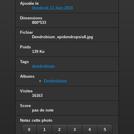
Ajoutée le
Vendredi 13 Juin 2014
Dimensions
800*533
Fichier
Dendrobium_epidendropsis8.jpg
Poids
139 Ko
Tags
dendrobium
Albums
Dendrobium
Visites
16163
Score
pas de note
Notez cette photo
0
1
2
3
4
5