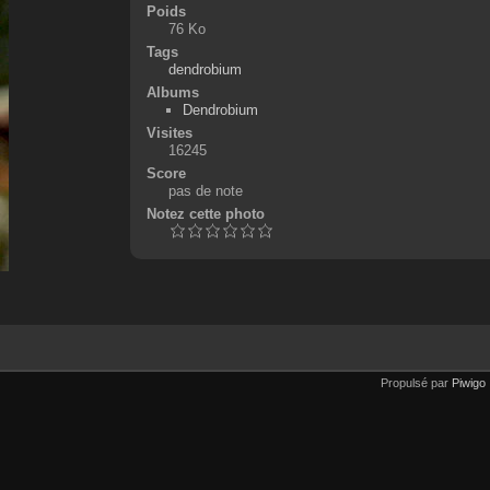
Poids
76 Ko
Tags
dendrobium
Albums
Dendrobium
Visites
16245
Score
pas de note
Notez cette photo
Propulsé par
Piwigo