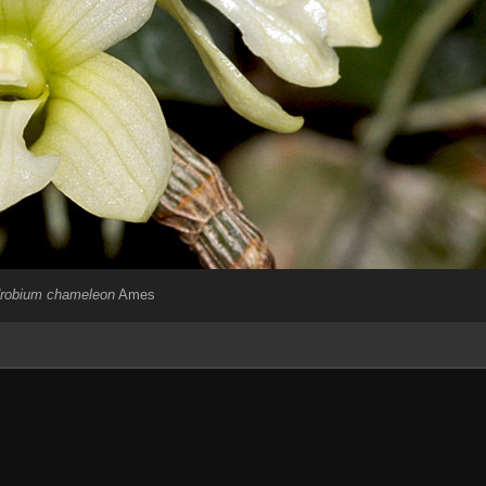
robium chameleon
Ames