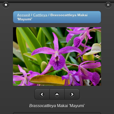
Accueil
/
Cattleya
/
Brassocattleya Makai
'Mayumi'
Brassocattleya
Makai 'Mayumi'