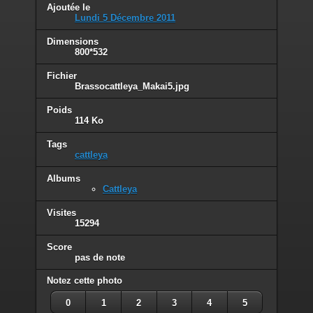
Ajoutée le
Lundi 5 Décembre 2011
Dimensions
800*532
Fichier
Brassocattleya_Makai5.jpg
Poids
114 Ko
Tags
cattleya
Albums
Cattleya
Visites
15294
Score
pas de note
Notez cette photo
0
1
2
3
4
5