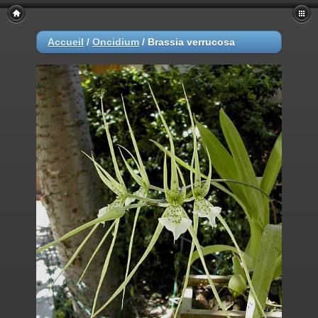
Accueil
/
Oncidium
/
Brassia verrucosa