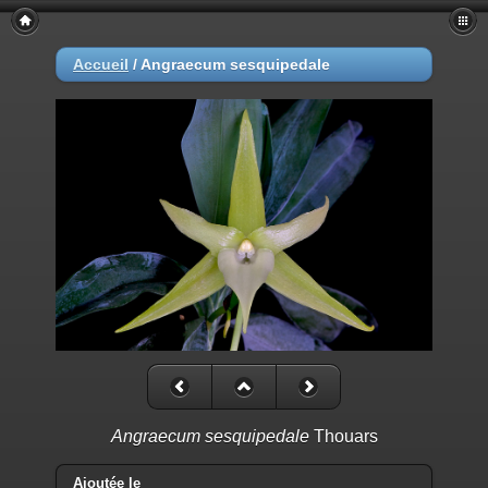
Accueil
/
Angraecum sesquipedale
Angraecum sesquipedale
Thouars
Ajoutée le