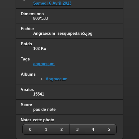
Samedi 6 Avril 2013
Dimensions
800*533
Fichier
Angraecum_sesquipedale5.jpg
Poids
102 Ko
Tags
angraecum
Albums
Angraecum
Visites
15541
Score
pas de note
Notez cette photo
0
1
2
3
4
5