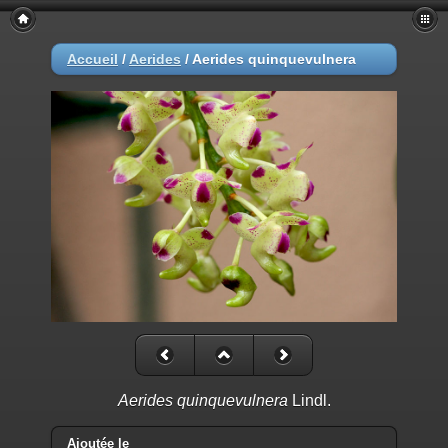
Accueil
/
Aerides
/
Aerides quinquevulnera
Aerides quinquevulnera
Lindl.
Ajoutée le