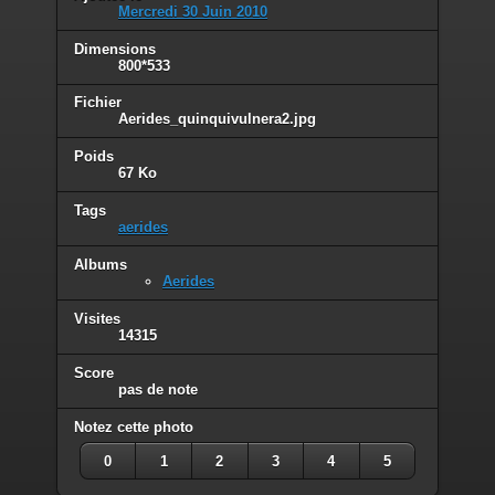
Mercredi 30 Juin 2010
Dimensions
800*533
Fichier
Aerides_quinquivulnera2.jpg
Poids
67 Ko
Tags
aerides
Albums
Aerides
Visites
14315
Score
pas de note
Notez cette photo
0
1
2
3
4
5