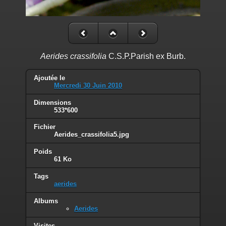
Aerides crassifolia
C.S.P.Parish ex Burb.
Ajoutée le
Mercredi 30 Juin 2010
Dimensions
533*600
Fichier
Aerides_crassifolia5.jpg
Poids
61 Ko
Tags
aerides
Albums
Aerides
Visites