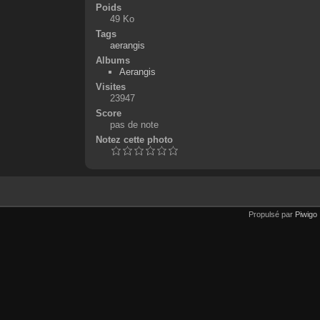
Poids
49 Ko
Tags
aerangis
Albums
Aerangis
Visites
23947
Score
pas de note
Notez cette photo
Propulsé par
Piwigo