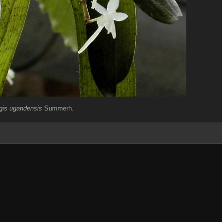
gis ugandensis
Summerh.