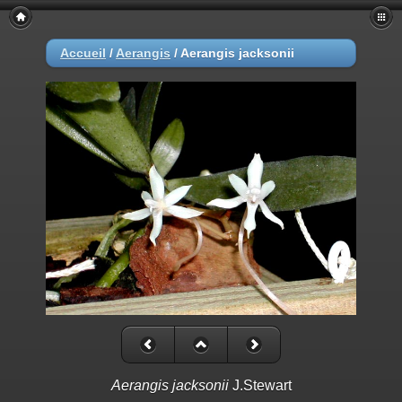
Accueil
/
Aerangis
/
Aerangis jacksonii
Aerangis jacksonii
J.Stewart