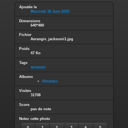
Ajoutée le
Mercredi 30 Juin 2010
Dimensions
640*480
Fichier
Aerangis_jacksonii1.jpg
Poids
47 Ko
Tags
aerangis
Albums
Aerangis
Visites
31708
Score
pas de note
Notez cette photo
0
1
2
3
4
5